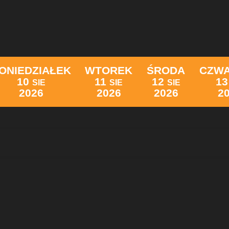
ONIEDZIAŁEK
WTOREK
ŚRODA
CZW
10
11
12
13
SIE
SIE
SIE
2026
2026
2026
2