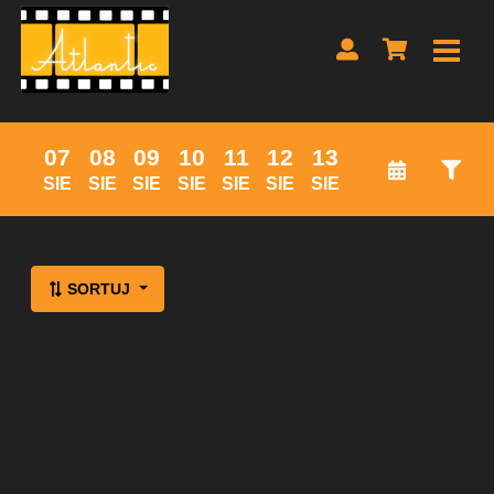
07
08
09
10
11
12
13
SIE
SIE
SIE
SIE
SIE
SIE
SIE
Lista wydarzeń:
SORTUJ