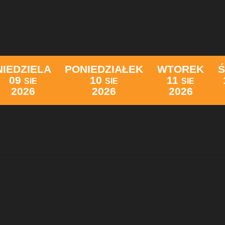
NIEDZIELA
PONIEDZIAŁEK
WTOREK
09
10
11
SIE
SIE
SIE
2026
2026
2026