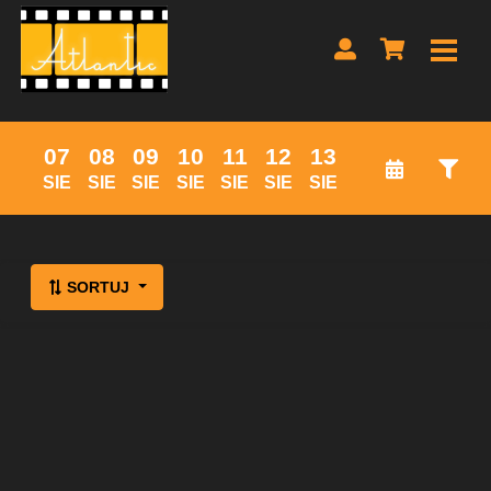
07
08
09
10
11
12
13
SIE
SIE
SIE
SIE
SIE
SIE
SIE
Lista wydarzeń:
SORTUJ